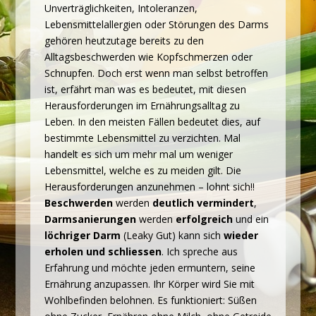
Unverträglichkeiten, Intoleranzen,
Lebensmittelallergien oder Störungen des Darms
gehören heutzutage bereits zu den
Alltagsbeschwerden wie Kopfschmerzen oder
Schnupfen. Doch erst wenn man selbst betroffen
ist, erfährt man was es bedeutet, mit diesen
Herausforderungen im Ernährungsalltag zu
Leben. In den meisten Fällen bedeutet dies, auf
bestimmte Lebensmittel zu verzichten. Mal
handelt es sich um mehr mal um weniger
Lebensmittel, welche es zu meiden gilt. Die
Herausforderungen anzunehmen – lohnt sich!!
Beschwerden
werden
deutlich vermindert
,
Darmsanierungen
werden
erfolgreich
und ein
löchriger Darm
(Leaky Gut) kann sich
wieder
erholen und schliessen
. Ich spreche aus
Erfahrung und möchte jeden ermuntern, seine
Ernährung anzupassen. Ihr Körper wird Sie mit
Wohlbefinden belohnen. Es funktioniert: Süßen